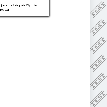
acjonarne I stopnia Wydział
arstwa