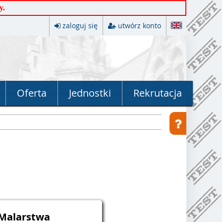
y.
zaloguj się
utwórz konto
Oferta
Jednostki
Rekrutacja
 Malarstwa