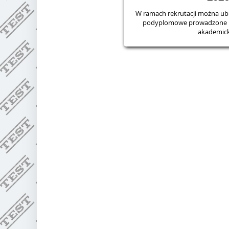
W ramach rekrutacji można ubie
podyplomowe prowadzone p
akademic