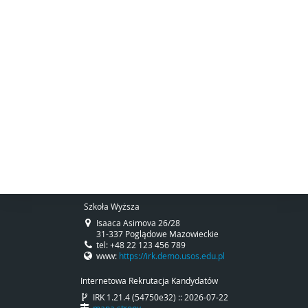
Szkoła Wyższa
Isaaca Asimova 26/28
31-337 Poglądowe Mazowieckie
tel: +48 22 123 456 789
www:
https://irk.demo.usos.edu.pl
Internetowa Rekrutacja Kandydatów
IRK 1.21.4 (54750e32) :: 2026-07-22